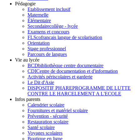
Pédagogie
Etablissement inclusif
Maternelle
Élémentaire
Secondaire
collège - lycée
Examens et concours
FLSco
français langue de scolarisation
Orientation
Stage professionnel
Parcours de langues
Vie au lycée
BCD
bibliothèque centre documentaire
CDI
Centre de documentation et d'information
Activités périscolaires et garderie
Le Dit d'Asie
DISPOSITIF PHARE
PROGRAMME DE LUTTE
CONTRE LE HARCELEMENT A L'ECOLE
Infos parents
Calendrier scolaire
Fournitures et matériel scolaire
Prévention - sécurité
Restauration scolaire
Santé scolaire
Voyages scolaires
Boutique en ligne