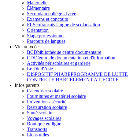
Maternelle
Élémentaire
Secondaire
collège - lycée
Examens et concours
FLSco
français langue de scolarisation
Orientation
Stage professionnel
Parcours de langues
Vie au lycée
BCD
bibliothèque centre documentaire
CDI
Centre de documentation et d'information
Activités périscolaires et garderie
Le Dit d'Asie
DISPOSITIF PHARE
PROGRAMME DE LUTTE
CONTRE LE HARCELEMENT A L'ECOLE
Infos parents
Calendrier scolaire
Fournitures et matériel scolaire
Prévention - sécurité
Restauration scolaire
Santé scolaire
Voyages scolaires
Boutique en ligne
Transports
Liens utiles