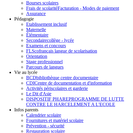
Bourses scolaires
Frais de scolarité
Facturation - Modes de paiement
Assurance
Pédagogie
Etablissement inclusif
Maternelle
Élémentaire
Secondaire
collège - lycée
Examens et concours
FLSco
français langue de scolarisation
Orientation
Stage professionnel
Parcours de langues
Vie au lycée
BCD
bibliothèque centre documentaire
CDI
Centre de documentation et d'information
Activités périscolaires et garderie
Le Dit d'Asie
DISPOSITIF PHARE
PROGRAMME DE LUTTE
CONTRE LE HARCELEMENT A L'ECOLE
Infos parents
Calendrier scolaire
Fournitures et matériel scolaire
Prévention - sécurité
Restauration scolaire