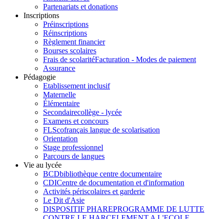
Partenariats et donations
Inscriptions
Préinscriptions
Réinscriptions
Règlement financier
Bourses scolaires
Frais de scolarité
Facturation - Modes de paiement
Assurance
Pédagogie
Etablissement inclusif
Maternelle
Élémentaire
Secondaire
collège - lycée
Examens et concours
FLSco
français langue de scolarisation
Orientation
Stage professionnel
Parcours de langues
Vie au lycée
BCD
bibliothèque centre documentaire
CDI
Centre de documentation et d'information
Activités périscolaires et garderie
Le Dit d'Asie
DISPOSITIF PHARE
PROGRAMME DE LUTTE
CONTRE LE HARCELEMENT A L'ECOLE