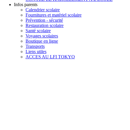
Infos parents
Calendrier scolaire
Fournitures et matériel scolaire
Prévention - sécurité
Restauration scolaire
Santé scolaire
Voyages scolaires
Boutique en ligne
Transports
Liens utiles
ACCES AU LFI TOKYO