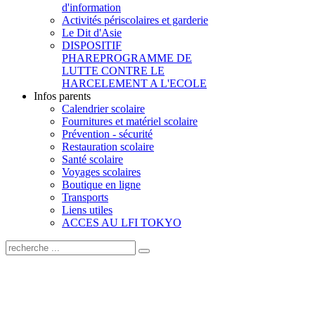
d'information
Activités périscolaires et garderie
Le Dit d'Asie
DISPOSITIF
PHARE
PROGRAMME DE
LUTTE CONTRE LE
HARCELEMENT A L'ECOLE
Infos parents
Calendrier scolaire
Fournitures et matériel scolaire
Prévention - sécurité
Restauration scolaire
Santé scolaire
Voyages scolaires
Boutique en ligne
Transports
Liens utiles
ACCES AU LFI TOKYO