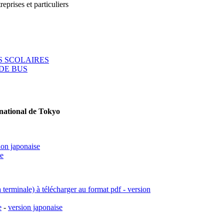
reprises et particuliers
 SCOLAIRES
DE BUS
rnational de Tokyo
ion japonaise
se
a terminale) à télécharger au format pdf - version
e
-
version japonaise