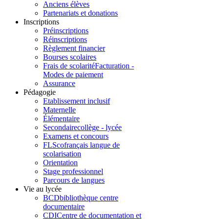
Anciens élèves
Partenariats et donations
Inscriptions
Préinscriptions
Réinscriptions
Règlement financier
Bourses scolaires
Frais de scolarité
Facturation -
Modes de paiement
Assurance
Pédagogie
Etablissement inclusif
Maternelle
Élémentaire
Secondaire
collège - lycée
Examens et concours
FLSco
français langue de
scolarisation
Orientation
Stage professionnel
Parcours de langues
Vie au lycée
BCD
bibliothèque centre
documentaire
CDI
Centre de documentation et