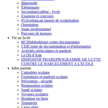
Maternelle
Élémentaire
Secondaire
collège - lycée
Examens et concours
FLSco
français langue de scolarisation
Orientation
Stage professionnel
Parcours de langues
Vie au lycée
BCD
bibliothèque centre documentaire
CDI
Centre de documentation et d'information
Activités périscolaires et garderie
Le Dit d'Asie
DISPOSITIF PHARE
PROGRAMME DE LUTTE
CONTRE LE HARCELEMENT A L'ECOLE
Infos parents
Calendrier scolaire
Fournitures et matériel scolaire
Prévention - sécurité
Restauration scolaire
Santé scolaire
Voyages scolaires
Boutique en ligne
Transports
Liens utiles