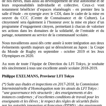
de nos élèves, mais aussi au développement de leur autonomie et de
leurs responsabilités individuelle et collective. Ceux-ci vont
notamment bénéficier d’espaces réaménagés - en premier lieu la
salle d’étude - en synergie avec le CDI, dans le cadre de la mise en
oeuvre du CCC (Centre de Connaissance et de Culture). La
citoyenneté sera également à l’honneur avec la mise en place d’un
programme d’engagement citoyen, permettant à chacun de valoriser
ses actions dans les domaines de la solidarité, de l’entraide et du
partage, notamment au service de la communauté scolaire.
Nous travaillerons aussi dès cette année à notre intégration aux deux
événements sportifs majeurs qui se dérouleront au Japon : la Coupe
du Monde de Rugby en septembre - octobre 2019 et les Jeux
Olympiques en 2020.
Au nom de toute l’équipe de Direction du LFI Tokyo, je souhaite
très sincèrement à tous une excellente année scolaire 2018-2019.
Philippe EXELMANS, Proviseur LFI Tokyo
(*)
Suite aux études et inspections en 2017-2018, la Commission
Interministérielle d’Homologation note les atouts du LFI Tokyo :
“une gouvernance très structurée ; des enseignements et des
instances conformes ; d’excellentes conditions de travail pour les
enseignants et les élèves ; le respect des règles de sécurités fixées
par les autorités japonaises et françaises (PPMS) ; des enseignants