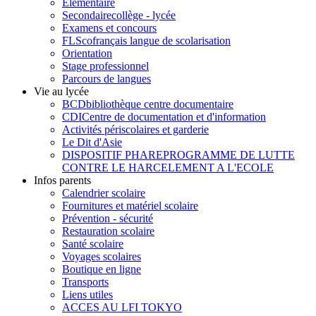
Élémentaire
Secondaire
collège - lycée
Examens et concours
FLSco
français langue de scolarisation
Orientation
Stage professionnel
Parcours de langues
Vie au lycée
BCD
bibliothèque centre documentaire
CDI
Centre de documentation et d'information
Activités périscolaires et garderie
Le Dit d'Asie
DISPOSITIF PHARE
PROGRAMME DE LUTTE
CONTRE LE HARCELEMENT A L'ECOLE
Infos parents
Calendrier scolaire
Fournitures et matériel scolaire
Prévention - sécurité
Restauration scolaire
Santé scolaire
Voyages scolaires
Boutique en ligne
Transports
Liens utiles
ACCES AU LFI TOKYO