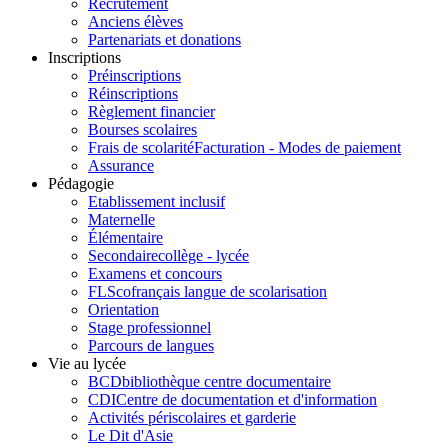
Recrutement
Anciens élèves
Partenariats et donations
Inscriptions
Préinscriptions
Réinscriptions
Règlement financier
Bourses scolaires
Frais de scolarité
Facturation - Modes de paiement
Assurance
Pédagogie
Etablissement inclusif
Maternelle
Élémentaire
Secondaire
collège - lycée
Examens et concours
FLSco
français langue de scolarisation
Orientation
Stage professionnel
Parcours de langues
Vie au lycée
BCD
bibliothèque centre documentaire
CDI
Centre de documentation et d'information
Activités périscolaires et garderie
Le Dit d'Asie