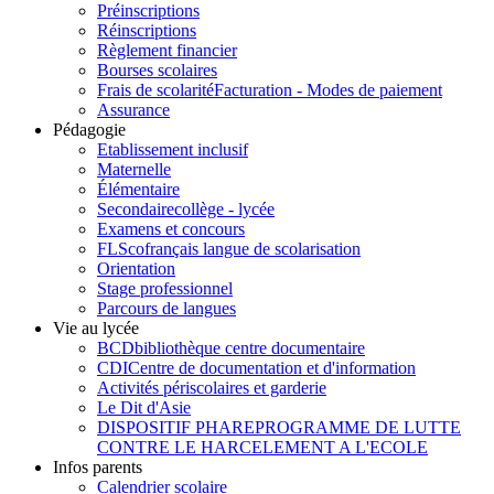
Préinscriptions
Réinscriptions
Règlement financier
Bourses scolaires
Frais de scolarité
Facturation - Modes de paiement
Assurance
Pédagogie
Etablissement inclusif
Maternelle
Élémentaire
Secondaire
collège - lycée
Examens et concours
FLSco
français langue de scolarisation
Orientation
Stage professionnel
Parcours de langues
Vie au lycée
BCD
bibliothèque centre documentaire
CDI
Centre de documentation et d'information
Activités périscolaires et garderie
Le Dit d'Asie
DISPOSITIF PHARE
PROGRAMME DE LUTTE
CONTRE LE HARCELEMENT A L'ECOLE
Infos parents
Calendrier scolaire