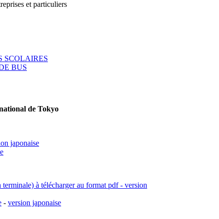
reprises et particuliers
 SCOLAIRES
DE BUS
rnational de Tokyo
ion japonaise
se
a terminale) à télécharger au format pdf - version
e
-
version japonaise