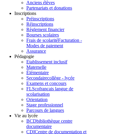
Anciens élèves
Partenariats et donations
Inscriptions
Préinscriptions
Réinscriptions
Règlement financier
Bourses scolaires
Frais de scolarité
Facturation -
Modes de paiement
Assurance
Pédagogie
Etablissement inclusif
Maternelle
Élémentaire
Secondaire
collège - lycée
Examens et concours
FLSco
français langue de
scolarisation
Orientation
Stage professionnel
Parcours de langues
Vie au lycée
BCD
bibliothèque centre
documentaire
CDI
Centre de documentation et