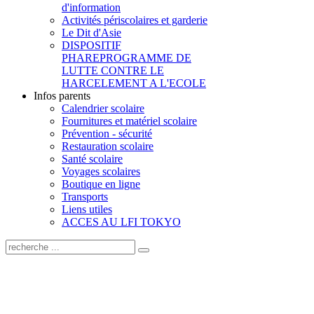
d'information
Activités périscolaires et garderie
Le Dit d'Asie
DISPOSITIF
PHARE
PROGRAMME DE
LUTTE CONTRE LE
HARCELEMENT A L'ECOLE
Infos parents
Calendrier scolaire
Fournitures et matériel scolaire
Prévention - sécurité
Restauration scolaire
Santé scolaire
Voyages scolaires
Boutique en ligne
Transports
Liens utiles
ACCES AU LFI TOKYO