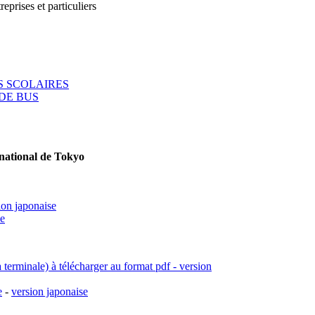
reprises et particuliers
 SCOLAIRES
DE BUS
rnational de Tokyo
ion japonaise
se
a terminale) à télécharger au format pdf - version
e
-
version japonaise