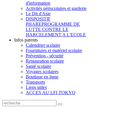
d'information
Activités périscolaires et garderie
Le Dit d'Asie
DISPOSITIF
PHARE
PROGRAMME DE
LUTTE CONTRE LE
HARCELEMENT A L'ECOLE
Infos parents
Calendrier scolaire
Fournitures et matériel scolaire
Prévention - sécurité
Restauration scolaire
Santé scolaire
Voyages scolaires
Boutique en ligne
Transports
Liens utiles
ACCES AU LFI TOKYO