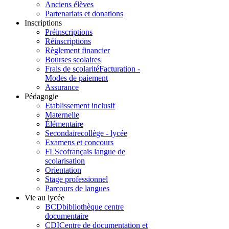
Anciens élèves
Partenariats et donations
Inscriptions
Préinscriptions
Réinscriptions
Règlement financier
Bourses scolaires
Frais de scolarité
Facturation -
Modes de paiement
Assurance
Pédagogie
Etablissement inclusif
Maternelle
Élémentaire
Secondaire
collège - lycée
Examens et concours
FLSco
français langue de
scolarisation
Orientation
Stage professionnel
Parcours de langues
Vie au lycée
BCD
bibliothèque centre
documentaire
CDI
Centre de documentation et