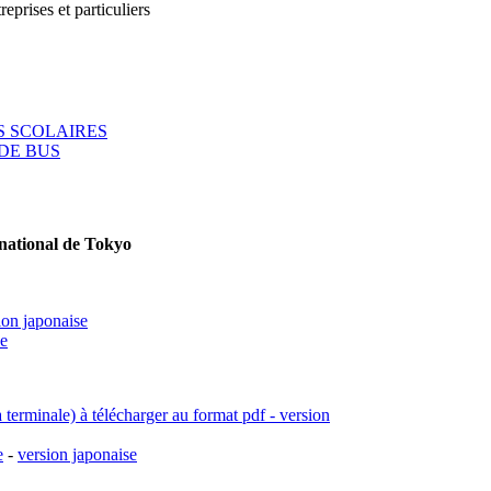
reprises et particuliers
 SCOLAIRES
DE BUS
rnational de Tokyo
ion japonaise
se
a terminale) à télécharger au format pdf - version
e
-
version japonaise