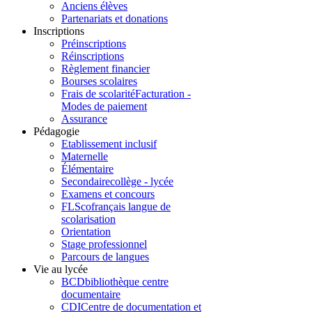
Anciens élèves
Partenariats et donations
Inscriptions
Préinscriptions
Réinscriptions
Règlement financier
Bourses scolaires
Frais de scolarité
Facturation -
Modes de paiement
Assurance
Pédagogie
Etablissement inclusif
Maternelle
Élémentaire
Secondaire
collège - lycée
Examens et concours
FLSco
français langue de
scolarisation
Orientation
Stage professionnel
Parcours de langues
Vie au lycée
BCD
bibliothèque centre
documentaire
CDI
Centre de documentation et