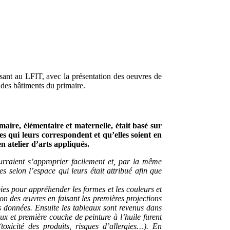
osant au LFIT, avec la présentation des oeuvres de
es bâtiments du primaire.
maire, élémentaire et maternelle, était basé sur
res qui leurs correspondent et qu’elles soient en
n atelier d’arts appliqués.
urraient s’approprier facilement et, par la même
s selon l’espace qui leurs était attribué afin que
pies pour appréhender les formes et les couleurs et
ion des œuvres en faisant les premières projections
 données. Ensuite les tableaux sont revenus dans
aux et première couche de peinture à l’huile furent
toxicité des produits, risques d’allergies…). En