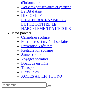
d'information
Activités périscolaires et garderie
Le Dit d'Asie
DISPOSITIF
PHARE
PROGRAMME DE
LUTTE CONTRE LE
HARCELEMENT A L'ECOLE
Infos parents
Calendrier scolaire
Fournitures et matériel scolaire
Prévention - sécurité
Restauration scolaire
Santé scolaire
Voyages scolaires
Boutique en ligne
Transports
Liens utiles
ACCES AU LFI TOKYO