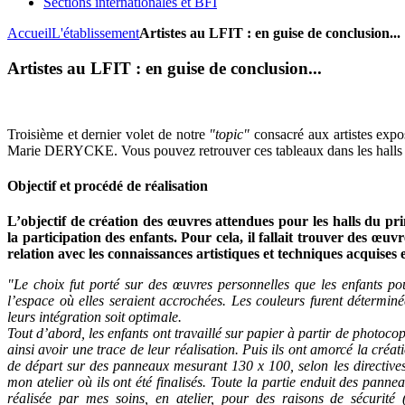
Sections internationales et BFI
Accueil
L'établissement
Artistes au LFIT : en guise de conclusion...
Artistes au LFIT : en guise de conclusion...
Troisième et dernier volet de notre
"topic"
consacré aux artistes exp
Marie DERYCKE. Vous pouvez retrouver ces tableaux dans les halls d
Objectif et procédé de réalisation
L’objectif de création des œuvres attendues pour les halls du pri
la participation des enfants. Pour cela, il fallait trouver des œuv
relation avec les connaissances artistiques et techniques acquises e
"Le choix fut porté sur des œuvres personnelles que les enfants po
l’espace où elles seraient accrochées. Les couleurs furent déterminée
leurs intégration soit optimale.
Tout d’abord, les enfants ont travaillé sur papier à partir de photoco
ainsi avoir une trace de leur réalisation. Puis ils ont amorcé la créat
de départ sur des panneaux mesurant 130 x 100, selon les directives
mon atelier où ils ont été finalisés. Toute la partie enduit des panne
réalisée par mes soins, en atelier, pour des raisons de sécurité (