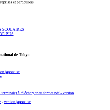
reprises et particuliers
 SCOLAIRES
DE BUS
rnational de Tokyo
ion japonaise
se
a terminale) à télécharger au format pdf - version
e
-
version japonaise