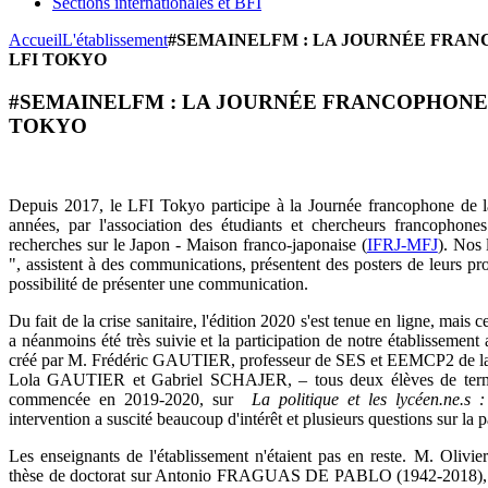
Sections internationales et BFI
Accueil
L'établissement
#SEMAINELFM : LA JOURNÉE FRAN
LFI TOKYO
#SEMAINELFM : LA JOURNÉE FRANCOPHONE 
TOKYO
Depuis 2017, le LFI Tokyo participe à la Journée francophone de l
années, par l'association des étudiants et chercheurs francophon
recherches sur le Japon - Maison franco-japonaise (
IFRJ-MFJ
). Nos 
", assistent à des communications, présentent des posters de leurs pro
possibilité de présenter une communication.
Du fait de la crise sanitaire, l'édition 2020 s'est tenue en ligne, mais c
a néanmoins été très suivie et la participation de notre établisseme
créé par M. Frédéric GAUTIER, professeur de SES et EEMCP2 de la zo
Lola GAUTIER et Gabriel SCHAJER, – tous deux élèves de termina
commencée en 2019-2020, sur
La politique et les lycéen.ne.s 
intervention a suscité beaucoup d'intérêt et plusieurs questions sur la 
Les enseignants de l'établissement n'étaient pas en reste. M. Oliv
thèse de doctorat sur Antonio FRAGUAS DE PABLO (1942-2018), ali