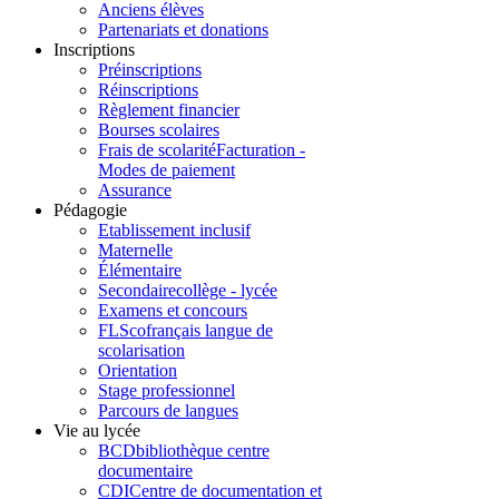
Anciens élèves
Partenariats et donations
Inscriptions
Préinscriptions
Réinscriptions
Règlement financier
Bourses scolaires
Frais de scolarité
Facturation -
Modes de paiement
Assurance
Pédagogie
Etablissement inclusif
Maternelle
Élémentaire
Secondaire
collège - lycée
Examens et concours
FLSco
français langue de
scolarisation
Orientation
Stage professionnel
Parcours de langues
Vie au lycée
BCD
bibliothèque centre
documentaire
CDI
Centre de documentation et