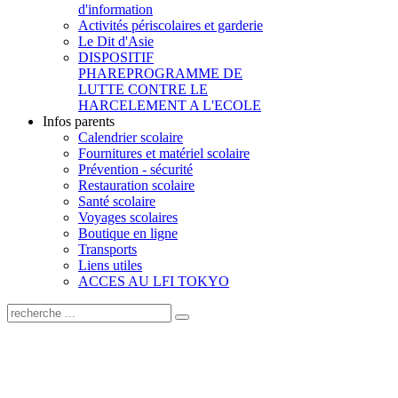
d'information
Activités périscolaires et garderie
Le Dit d'Asie
DISPOSITIF
PHARE
PROGRAMME DE
LUTTE CONTRE LE
HARCELEMENT A L'ECOLE
Infos parents
Calendrier scolaire
Fournitures et matériel scolaire
Prévention - sécurité
Restauration scolaire
Santé scolaire
Voyages scolaires
Boutique en ligne
Transports
Liens utiles
ACCES AU LFI TOKYO