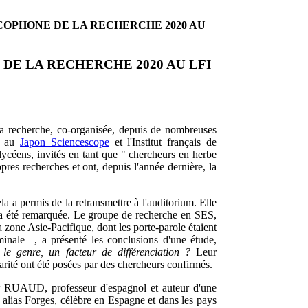
COPHONE DE LA RECHERCHE 2020 AU
DE LA RECHERCHE 2020 AU LFI
a recherche, co-organisée, depuis de nombreuses
es au
Japon Sciencescope
et l'Institut français de
lycéens, invités en tant que " chercheurs en herbe
pres recherches et ont, depuis l'année dernière, la
ela a permis de la retransmettre à l'auditorium. Elle
nt a été remarquée. Le groupe de recherche en SES,
ne Asie-Pacifique, dont les porte-parole étaient
le –, a présenté les conclusions d'une étude,
: le genre, un facteur de différenciation ?
Leur
parité ont été posées par des chercheurs confirmés.
ier RUAUD, professeur d'espagnol et auteur d'une
as Forges, célèbre en Espagne et dans les pays