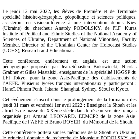
Le jeudi 12 mai 2022, les élèves de Première et de Terminale
spécialité histoire-géographie, géopolitique et sciences politiques,
assisteront en visioconférence à une intervention depuis Kiev
(Ukraine) du chercheur Anatoly PODOLSKY, de l'I.F. Kuras
Institute of Political and Ethnic Studies of the National Academy of
Sciences of Ukraine, Department of National Minorities, Faculty
Member, Director of the Ukrainian Center for Holocaust Studies
(UCHS), Research and Educational.
Cette conférence, entièrement en anglais, est une action
pédagogique proposée par Jean-Sébastien Bukowiecki, Nicolas
Grabner et Gilles Mastalski, enseignants de la spécialité HGGSP du
LFI Tokyo, pour la zone Asie-Pacifique des établissements de
l’AEFE. Plusieurs lycées français internationaux y participeront :
Hanoï, Phnom Penh, Jakarta, Shanghai, Sydney, Séoul et Kyoto.
Cet événement s'inscrit dans le prolongement de la formation des
jeudi 31 mars et vendredi 1er avril 2022 : Enseigner la Shoah et les
atrocités de masse du XXème siècle dans le réseau scolaire français
organisée par Arnaud LEONARD, EEMCP2 de la zone Asie-
Pacifique de l’AEFE et Bruno BOYER, du Mémorial de la Shoah.
Cette conférence portera sur les mémoires de la Shoah en Ukraine,
le principal domaine de recherche de Monsieur PODOLSKY, qui