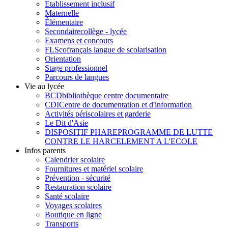
Etablissement inclusif
Maternelle
Élémentaire
Secondaire
collège - lycée
Examens et concours
FLSco
français langue de scolarisation
Orientation
Stage professionnel
Parcours de langues
Vie au lycée
BCD
bibliothèque centre documentaire
CDI
Centre de documentation et d'information
Activités périscolaires et garderie
Le Dit d'Asie
DISPOSITIF PHARE
PROGRAMME DE LUTTE
CONTRE LE HARCELEMENT A L'ECOLE
Infos parents
Calendrier scolaire
Fournitures et matériel scolaire
Prévention - sécurité
Restauration scolaire
Santé scolaire
Voyages scolaires
Boutique en ligne
Transports