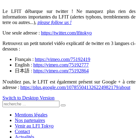
Le LFIT débarque sur twitter ! Ne manquez plus rien des
informations importantes du LFIT (alertes typhons, tremblements de
terre ou autres...),
please follow us !
Une seule adresse :
https://twitter.com/lfitokyo
Retrouvez un petit tutoriel vidéo explicatif de twitter en 3 langues ci-
dessous :
Français :
https://vimeo.com/75192419
English :
https://vimeo.com/75192777
日本語 :
https://vimeo.com/75192864
N'oubliez pas, le LFIT est également présent sur Google + à cette
adresse :
https://plus.google.com/107855041326224982179/about
Switch to Desktop Version
Mentions légales
Nos partenaires
Venir au LFI Tokyo
Contact
Actualités