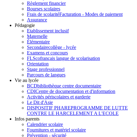
Règlement financier
Bourses scolaires
Frais de scolarité
Facturation - Modes de paiement
Assurance
Pédagogie
Etablissement inclusif
Maternelle
Élémentaire
Secondaire
collège - lycée
Examens et concours
FLSco
français langue de scolarisation
Orientation
Stage professionnel
Parcours de langues
Vie au lycée
BCD
bibliothèque centre documentaire
CDI
Centre de documentation et d'information
Activités périscolaires et garderie
Le Dit d'Asie
DISPOSITIF PHARE
PROGRAMME DE LUTTE
CONTRE LE HARCELEMENT A L'ECOLE
Infos parents
Calendrier scolaire
Fournitures et matériel scolaire
Prévention - sécurité