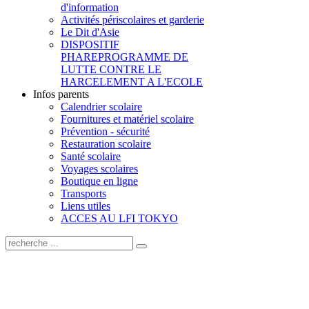
d'information
Activités périscolaires et garderie
Le Dit d'Asie
DISPOSITIF
PHARE
PROGRAMME DE
LUTTE CONTRE LE
HARCELEMENT A L'ECOLE
Infos parents
Calendrier scolaire
Fournitures et matériel scolaire
Prévention - sécurité
Restauration scolaire
Santé scolaire
Voyages scolaires
Boutique en ligne
Transports
Liens utiles
ACCES AU LFI TOKYO