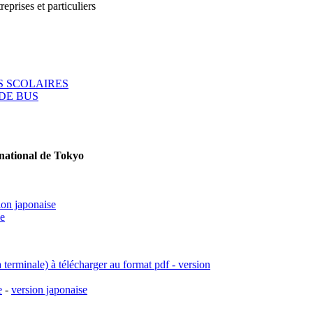
reprises et particuliers
 SCOLAIRES
DE BUS
rnational de Tokyo
ion japonaise
se
a terminale) à télécharger au format pdf - version
e
-
version japonaise