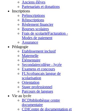
Anciens élèves
Partenariats et donations
Inscriptions
Préinscriptions
Réinscriptions
Règlement financier
Bourses scolaires
Frais de scolarité
Facturation -
Modes de paiement
Assurance
Pédagogie
Etablissement inclusif
Maternelle
Élémentaire
Secondaire
collège - lycée
Examens et concours
FLSco
français langue de
scolarisation
Orientation
Stage professionnel
Parcours de langues
Vie au lycée
BCD
bibliothèque centre
documentaire
CDI
Centre de documentation et