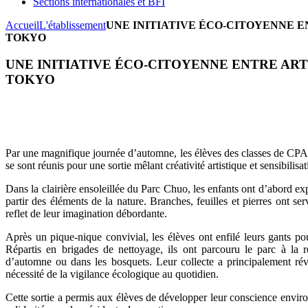
Sections internationales et BFI
Accueil
L'établissement
UNE INITIATIVE ÉCO-CITOYENNE 
TOKYO
UNE INITIATIVE ÉCO-CITOYENNE ENTRE AR
TOKYO
Par une magnifique journée d’automne, les élèves des classes de CPA
se sont réunis pour une sortie mêlant créativité artistique et sensibilis
Dans la clairière ensoleillée du Parc Chuo, les enfants ont d’abord e
partir des éléments de la nature. Branches, feuilles et pierres ont s
reflet de leur imagination débordante.
Après un pique-nique convivial, les élèves ont enfilé leurs gants p
Répartis en brigades de nettoyage, ils ont parcouru le parc à la r
d’automne ou dans les bosquets. Leur collecte a principalement révé
nécessité de la vigilance écologique au quotidien.
Cette sortie a permis aux élèves de développer leur conscience environ