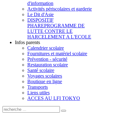
d'information
Activités périscolaires et garderie
Le Dit d'Asie
DISPOSITIF
PHARE
PROGRAMME DE
LUTTE CONTRE LE
HARCELEMENT A L'ECOLE
Infos parents
Calendrier scolaire
Fournitures et matériel scolaire
Prévention - sécurité
Restauration scolaire
Santé scolaire
Voyages scolaires
Boutique en ligne
Transports
Liens utiles
ACCES AU LFI TOKYO