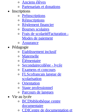
Anciens élèves
Partenariats et donations
Inscriptions
Préinscriptions
Réinscriptions
Règlement financier
Bourses scolaires
Frais de scolarité
Facturation -
Modes de paiement
Assurance
Pédagogie
Etablissement inclusif
Maternelle
Élémentaire
Secondaire
collège - lycée
Examens et concours
FLSco
français langue de
scolarisation
Orientation
Stage professionnel
Parcours de langues
Vie au lycée
BCD
bibliothèque centre
documentaire
CDI
Centre de documentation et