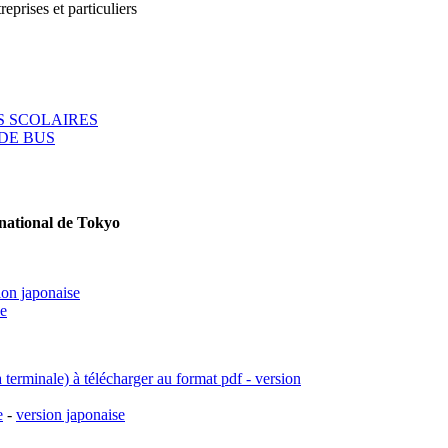
reprises et particuliers
 SCOLAIRES
DE BUS
rnational de Tokyo
ion japonaise
se
a terminale) à télécharger au format pdf - version
e
-
version japonaise