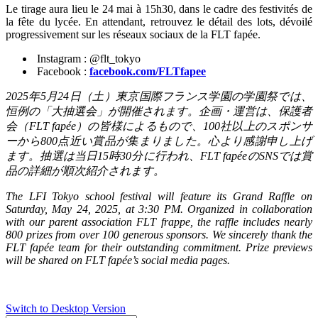
Le tirage aura lieu le 24 mai à 15h30, dans le cadre des festivités de
la fête du lycée. En attendant, retrouvez le détail des lots, dévoilé
progressivement sur les réseaux sociaux de la FLT fapée.
Instagram : @flt_tokyo
Facebook :
facebook.com/FLTfapee
2025
年
5
月
24
日（土）東京国際フランス学園の学園祭では、
恒例の「大抽選会」が開催されます。企画・運営は、保護者
会（
FLT fapée
）の皆様によるもので、
100
社以上のスポンサ
ーから
800
点近い賞品が集まりました。心より感謝申し上げ
ます。抽選は当日
15
時
30
分に行われ、
FLT fapée
の
SNS
では賞
品の詳細が順次紹介されます。
The LFI Tokyo school festival will feature its Grand Raffle on
Saturday, May 24, 2025, at 3:30 PM. Organized in collaboration
with our parent association FLT frappe, the raffle includes nearly
800 prizes from over 100 generous sponsors. We sincerely thank the
FLT fapée team for their outstanding commitment. Prize previews
will be shared on FLT fapée’s social media pages.
Switch to Desktop Version