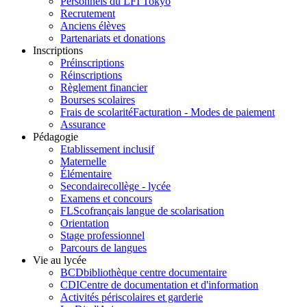
Personnels du LFI Tokyo
Recrutement
Anciens élèves
Partenariats et donations
Inscriptions
Préinscriptions
Réinscriptions
Règlement financier
Bourses scolaires
Frais de scolarité
Facturation - Modes de paiement
Assurance
Pédagogie
Etablissement inclusif
Maternelle
Élémentaire
Secondaire
collège - lycée
Examens et concours
FLSco
français langue de scolarisation
Orientation
Stage professionnel
Parcours de langues
Vie au lycée
BCD
bibliothèque centre documentaire
CDI
Centre de documentation et d'information
Activités périscolaires et garderie