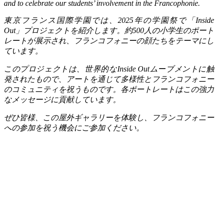
and to celebrate our students’ involvement in the Francophonie.
東京フランス国際学園では、
2025
年の学園祭で「
Inside
Out
」プロジェクトを紹介します。約
500
人の小学生のポート
レートが展示され、フランコフォニーの顔たちをテーマにし
ています。
このプロジェクトは、世界的な
Inside Out
ムーブメントに触
発されたもので、アートを通じて多様性とフランコフォニー
のコミュニティを祝うものです。各ポートレートはこの強力
なメッセージに貢献しています。
ぜひ皆様、この屋外ギャラリーを体験し、フランコフォニー
への参加を祝う機会にご参加ください。