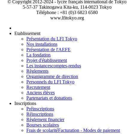
© Copyright 2012-2024 - lycée français international de Tokyo
5-57-37 Takinogawa Kita-ku, 114-0023 Tokyo
Téléphone : +81 (0)3 6823 6580
www.lfitokyo.org
Etablissement
Présentation du LFI Tokyo
Nos installations
Présentation de l'AEFE
La fondation
Projet d'établissement
Les instances
comptes-rendus
Règlements
Organigramme de direction
Personnels du LFI Tokyo
Recrutement
Anciens élèves
Partenariats et donations
Inscriptions
Préinscriptions
Réinscriptions
Règlement financier
Bourses scolaires
Frais de scolarité
Facturation - Modes de paiement