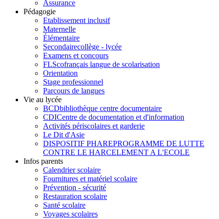
Assurance
Pédagogie
Etablissement inclusif
Maternelle
Élémentaire
Secondaire
collège - lycée
Examens et concours
FLSco
français langue de scolarisation
Orientation
Stage professionnel
Parcours de langues
Vie au lycée
BCD
bibliothèque centre documentaire
CDI
Centre de documentation et d'information
Activités périscolaires et garderie
Le Dit d'Asie
DISPOSITIF PHARE
PROGRAMME DE LUTTE
CONTRE LE HARCELEMENT A L'ECOLE
Infos parents
Calendrier scolaire
Fournitures et matériel scolaire
Prévention - sécurité
Restauration scolaire
Santé scolaire
Voyages scolaires