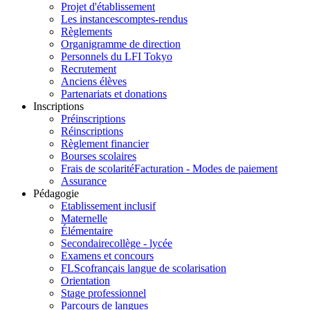
Projet d'établissement
Les instances
comptes-rendus
Règlements
Organigramme de direction
Personnels du LFI Tokyo
Recrutement
Anciens élèves
Partenariats et donations
Inscriptions
Préinscriptions
Réinscriptions
Règlement financier
Bourses scolaires
Frais de scolarité
Facturation - Modes de paiement
Assurance
Pédagogie
Etablissement inclusif
Maternelle
Élémentaire
Secondaire
collège - lycée
Examens et concours
FLSco
français langue de scolarisation
Orientation
Stage professionnel
Parcours de langues