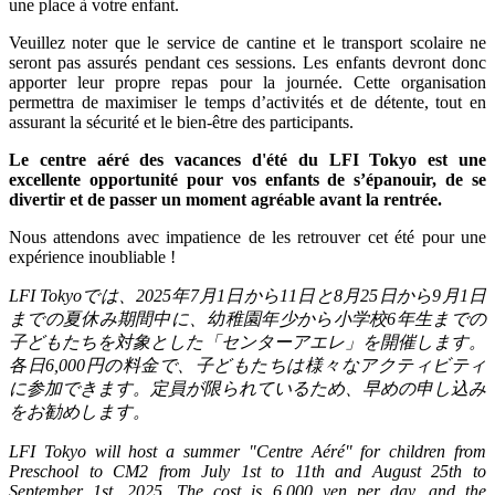
une place à votre enfant.
Veuillez noter que le service de cantine et le transport scolaire ne
seront pas assurés pendant ces sessions. Les enfants devront donc
apporter leur propre repas pour la journée. Cette organisation
permettra de maximiser le temps d’activités et de détente, tout en
assurant la sécurité et le bien-être des participants.
Le centre aéré des vacances d'été du LFI Tokyo est une
excellente opportunité pour vos enfants de s’épanouir, de se
divertir et de passer un moment agréable avant la rentrée.
Nous attendons avec impatience de les retrouver cet été pour une
expérience inoubliable !
LFI Tokyo
では、
2025
年
7
月
1
日から
11
日と
8
月
25
日から
9
月
1
日
までの夏休み期間中に、幼稚園年少から小学校
6
年生までの
子どもたちを対象とした「センターアエレ」を開催します。
各日
6,000
円の料金で、子どもたちは様々なアクティビティ
に参加できます。定員が限られているため、早めの申し込み
をお勧めします。
LFI Tokyo will host a summer "Centre Aéré" for children from
Preschool to CM2 from July 1st to 11th and August 25th to
September 1st, 2025. The cost is 6,000 yen per day, and the