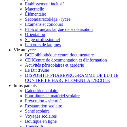
Etablissement inclusif
Maternelle
Élémentaire
Secondaire
collège - lycée
Examens et concours
FLSco
français langue de scolarisation
Orientation
Stage professionnel
Parcours de langues
Vie au lycée
BCD
bibliothèque centre documentaire
CDI
Centre de documentation et d'information
Activités périscolaires et garderie
Le Dit d'Asie
DISPOSITIF PHARE
PROGRAMME DE LUTTE
CONTRE LE HARCELEMENT A L'ECOLE
Infos parents
Calendrier scolaire
Fournitures et matériel scolaire
Prévention - sécurité
Restauration scolaire
Santé scolaire
Voyages scolaires
Boutique en ligne
Transports