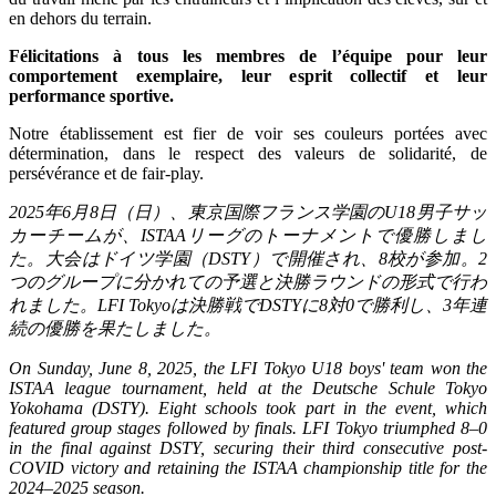
en dehors du terrain.
Félicitations à tous les membres de l’équipe pour leur
comportement exemplaire, leur esprit collectif et leur
performance sportive.
Notre établissement est fier de voir ses couleurs portées avec
détermination, dans le respect des valeurs de solidarité, de
persévérance et de fair-play.
2025
年
6
月
8
日（日）、東京国際フランス学園の
U18
男子サッ
カーチームが、
ISTAA
リーグのトーナメントで優勝しまし
た。大会はドイツ学園（
DSTY
）で開催され、
8
校が参加。
2
つのグループに分かれての予選と決勝ラウンドの形式で行わ
れました。
LFI Tokyo
は決勝戦で
DSTY
に
8
対
0
で勝利し、
3
年連
続の優勝を果たしました。
On Sunday, June 8, 2025, the LFI Tokyo U18 boys' team won the
ISTAA league tournament, held at the Deutsche Schule Tokyo
Yokohama (DSTY). Eight schools took part in the event, which
featured group stages followed by finals. LFI Tokyo triumphed 8–0
in the final against DSTY, securing their third consecutive post-
COVID victory and retaining the ISTAA championship title for the
2024–2025 season.