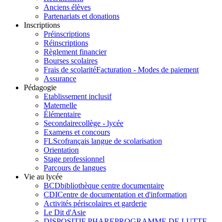
Anciens élèves
Partenariats et donations
Inscriptions
Préinscriptions
Réinscriptions
Règlement financier
Bourses scolaires
Frais de scolarité
Facturation - Modes de paiement
Assurance
Pédagogie
Etablissement inclusif
Maternelle
Élémentaire
Secondaire
collège - lycée
Examens et concours
FLSco
français langue de scolarisation
Orientation
Stage professionnel
Parcours de langues
Vie au lycée
BCD
bibliothèque centre documentaire
CDI
Centre de documentation et d'information
Activités périscolaires et garderie
Le Dit d'Asie
DISPOSITIF PHARE
PROGRAMME DE LUTTE