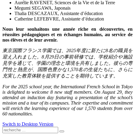
Aurélie RAVENET, Sciences de la Vie et de la Terre
Megumi SEGAWA, Japonais
Thalia DESCAZAUX, Assistante d’éducation
Catherine LEFEBVRE, Assistante d’éducation
Nous leur souhaitons une année riche en découvertes, en
réussites pédagogiques et en échanges humains, au service de
nos élèves et de leur avenir.
東京国際フランス学園では、
2025
年度に新たに
8
名の職員を
迎え入れました。
8
月
29
日の事前研修では、学校紹介や施設
見学を通じて、学園の理念と環境を共有しました。彼らの専
門性と熱意が、国際色豊かな
1,570
名の生徒たちに、さらに
充実した教育体験を提供することを期待しています。
For the 2025 school year, the International French School in Tokyo
is delighted to welcome 8 new staff members. On August 29, they
attended an induction day featuring a presentation of the school’s
mission and a tour of its campuses. Their expertise and commitment
will enrich the learning experience of our 1,570 students from over
60 nationalities.
Switch to Desktop Version