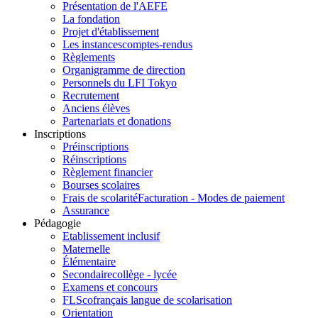
Présentation de l'AEFE
La fondation
Projet d'établissement
Les instances
comptes-rendus
Règlements
Organigramme de direction
Personnels du LFI Tokyo
Recrutement
Anciens élèves
Partenariats et donations
Inscriptions
Préinscriptions
Réinscriptions
Règlement financier
Bourses scolaires
Frais de scolarité
Facturation - Modes de paiement
Assurance
Pédagogie
Etablissement inclusif
Maternelle
Élémentaire
Secondaire
collège - lycée
Examens et concours
FLSco
français langue de scolarisation
Orientation