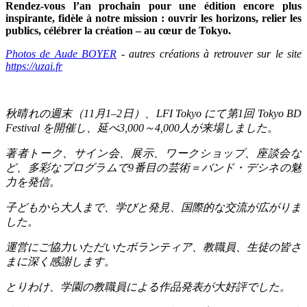
Rendez-vous l’an prochain pour une édition encore plus
inspirante, fidèle à notre mission : ouvrir les horizons, relier les
publics, célébrer la création – au cœur de Tokyo.
Photos de Aude BOYER
- autres créations à retrouver sur le site
https://uzai.fr
秋晴れの週末（
11
月
1–2
日）、
LFI Tokyo
にて第
1
回
Tokyo BD
Festival
を開催し、延べ
3,000
～
4,000
人が来場しました。
著者トーク、サイン会、展示、ワークショップ、座談会な
ど、多彩なプログラムで
9
番目の芸術＝バンド・デシネの魅
力を発信。
子どもから大人まで、学びと発見、国際的な交流が広がりま
した。
運営にご協力いただいたボランティア、教職員、生徒の皆さ
まに深く感謝します。
とりわけ、学園の教職員による作品発表が大好評でした。