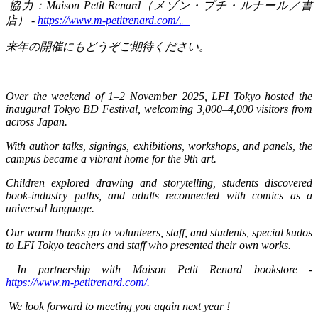
協力：
Maison Petit Renard
（メゾン・プチ・ルナール／書
店）
-
https://www.m-petitrenard.com/
。
来年の開催にもどうぞご期待ください。
Over the weekend of 1–2 November 2025, LFI Tokyo hosted the
inaugural Tokyo BD Festival, welcoming 3,000–4,000 visitors from
across Japan.
With author talks, signings, exhibitions, workshops, and panels, the
campus became a vibrant home for the 9th art.
Children explored drawing and storytelling, students discovered
book-industry paths, and adults reconnected with comics as a
universal language.
Our warm thanks go to volunteers, staff, and students, special kudos
to LFI Tokyo teachers and staff who presented their own works.
In partnership with Maison Petit Renard bookstore -
https://www.m-petitrenard.com/.
We look forward to meeting you again next year !