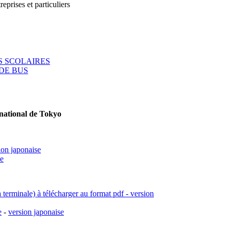
reprises et particuliers
 SCOLAIRES
DE BUS
rnational de Tokyo
ion japonaise
se
a terminale) à télécharger au format pdf - version
e
-
version japonaise