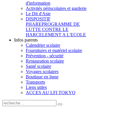
d'information
Activités périscolaires et garderie
Le Dit d'Asie
DISPOSITIF
PHARE
PROGRAMME DE
LUTTE CONTRE LE
HARCELEMENT A L'ECOLE
Infos parents
Calendrier scolaire
Fournitures et matériel scolaire
Prévention - sécurité
Restauration scolaire
Santé scolaire
Voyages scolaires
Boutique en ligne
Transports
Liens utiles
ACCES AU LFI TOKYO