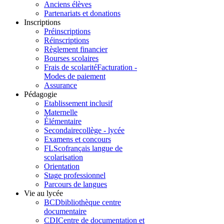
Anciens élèves
Partenariats et donations
Inscriptions
Préinscriptions
Réinscriptions
Règlement financier
Bourses scolaires
Frais de scolarité
Facturation -
Modes de paiement
Assurance
Pédagogie
Etablissement inclusif
Maternelle
Élémentaire
Secondaire
collège - lycée
Examens et concours
FLSco
français langue de
scolarisation
Orientation
Stage professionnel
Parcours de langues
Vie au lycée
BCD
bibliothèque centre
documentaire
CDI
Centre de documentation et