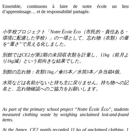
Ensemble, continuons à faire de notre école un lieu
d’apprentissage… et de responsabilité partagée.
小学校プロジェクト「
Notre École Éco
（市民的・責任ある・
環境に配慮した学校）」の一環として、忘れ物（衣類）の量
を
“
重さ
”
で見える化しました。
別館では
CE2
が第
2
期の未回収衣類を計量し、
11kg
（前月よ
り
1kg
減）という前向きな結果でした。
別館の忘れ物：衣類
11kg
／傘
15
本／水筒
3
本／弁当箱
4
個。
水筒などは名前がないと持ち主に戻りません。持ち物への記
名と、忘れ物確認へのご協力をお願いします。
As part of the primary school project “Notre École Éco”, students
measured clothing waste by weighing unclaimed lost-and-found
items.
At the Annex, CE2 pupils recorded 11 kg of unclaimed clothing, 1