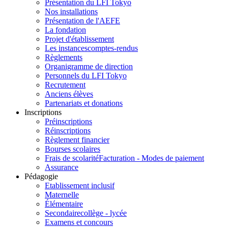
Présentation du LFI Tokyo
Nos installations
Présentation de l'AEFE
La fondation
Projet d'établissement
Les instances
comptes-rendus
Règlements
Organigramme de direction
Personnels du LFI Tokyo
Recrutement
Anciens élèves
Partenariats et donations
Inscriptions
Préinscriptions
Réinscriptions
Règlement financier
Bourses scolaires
Frais de scolarité
Facturation - Modes de paiement
Assurance
Pédagogie
Etablissement inclusif
Maternelle
Élémentaire
Secondaire
collège - lycée
Examens et concours