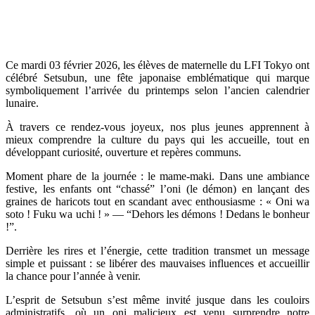
Ce mardi 03 février 2026, les élèves de maternelle du LFI Tokyo ont
célébré Setsubun, une fête japonaise emblématique qui marque
symboliquement l’arrivée du printemps selon l’ancien calendrier
lunaire.
À travers ce rendez-vous joyeux, nos plus jeunes apprennent à
mieux comprendre la culture du pays qui les accueille, tout en
développant curiosité, ouverture et repères communs.
Moment phare de la journée : le mame-maki. Dans une ambiance
festive, les enfants ont “chassé” l’oni (le démon) en lançant des
graines de haricots tout en scandant avec enthousiasme : « Oni wa
soto ! Fuku wa uchi ! » — “Dehors les démons ! Dedans le bonheur
!”.
Derrière les rires et l’énergie, cette tradition transmet un message
simple et puissant : se libérer des mauvaises influences et accueillir
la chance pour l’année à venir.
L’esprit de Setsubun s’est même invité jusque dans les couloirs
administratifs, où un oni malicieux est venu surprendre notre