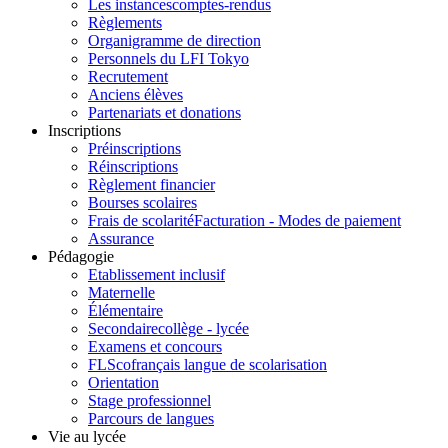
Les instances
comptes-rendus
Règlements
Organigramme de direction
Personnels du LFI Tokyo
Recrutement
Anciens élèves
Partenariats et donations
Inscriptions
Préinscriptions
Réinscriptions
Règlement financier
Bourses scolaires
Frais de scolarité
Facturation - Modes de paiement
Assurance
Pédagogie
Etablissement inclusif
Maternelle
Élémentaire
Secondaire
collège - lycée
Examens et concours
FLSco
français langue de scolarisation
Orientation
Stage professionnel
Parcours de langues
Vie au lycée