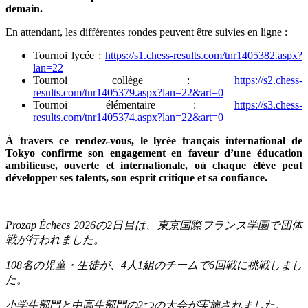
demain.
En attendant, les différentes rondes peuvent être suivies en ligne :
Tournoi lycée :
https://s1.chess-results.com/tnr1405382.aspx?
lan=22
Tournoi collège :
https://s2.chess-
results.com/tnr1405379.aspx?lan=22&art=0
Tournoi élémentaire :
https://s3.chess-
results.com/tnr1405374.aspx?lan=22&art=0
À travers ce rendez-vous, le lycée français international de
Tokyo confirme son engagement en faveur d’une éducation
ambitieuse, ouverte et internationale, où chaque élève peut
développer ses talents, son esprit critique et sa confiance.
Prozap Échecs 2026
の
2
日目は、東京国際フランス学園で団体
戦が行われました。
108
名の児童・生徒が、
4
人
1
組のチームで
6
回戦に挑戦しまし
た。
小学生部門と中高生部門の
2
つの大会が実施されました。