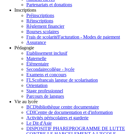
Partenariats et donations
Inscriptions
Préinscriptions
Réinscriptions
Règlement financier
Bourses scolaires
Frais de scolarité
Facturation - Modes de paiement
Assurance
Pédagogie
Etablissement inclusif
Maternelle
Élémentaire
Secondaire
collège - lycée
Examens et concours
FLSco
français langue de scolarisation
Orientation
Stage professionnel
Parcours de langues
Vie au lycée
BCD
bibliothèque centre documentaire
CDI
Centre de documentation et d'information
Activités périscolaires et garderie
Le Dit d'Asie
DISPOSITIF PHARE
PROGRAMME DE LUTTE
CONTRE LE HARCELEMENT A L'ECOLE