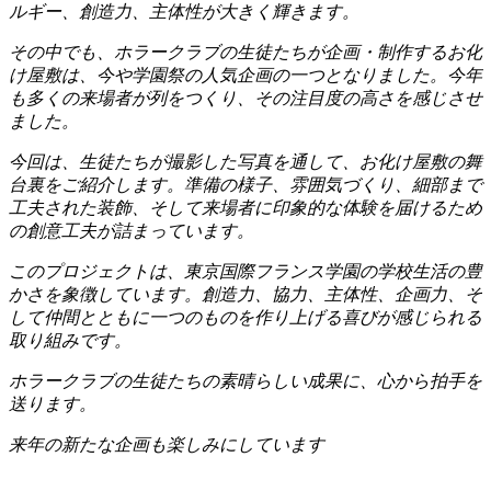
ルギー、創造力、主体性が大きく輝きます。
その中でも、ホラークラブの生徒たちが企画・制作するお化
け屋敷は、今や学園祭の人気企画の一つとなりました。今年
も多くの来場者が列をつくり、その注目度の高さを感じさせ
ました。
今回は、生徒たちが撮影した写真を通して、お化け屋敷の舞
台裏をご紹介します。準備の様子、雰囲気づくり、細部まで
工夫された装飾、そして来場者に印象的な体験を届けるため
の創意工夫が詰まっています。
このプロジェクトは、東京国際フランス学園の学校生活の豊
かさを象徴しています。創造力、協力、主体性、企画力、そ
して仲間とともに一つのものを作り上げる喜びが感じられる
取り組みです。
ホラークラブの生徒たちの素晴らしい成果に、心から拍手を
送ります。
来年の新たな企画も楽しみにしています