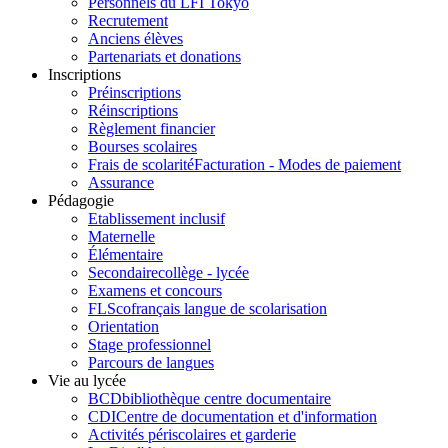
Personnels du LFI Tokyo
Recrutement
Anciens élèves
Partenariats et donations
Inscriptions
Préinscriptions
Réinscriptions
Règlement financier
Bourses scolaires
Frais de scolarité
Facturation - Modes de paiement
Assurance
Pédagogie
Etablissement inclusif
Maternelle
Élémentaire
Secondaire
collège - lycée
Examens et concours
FLSco
français langue de scolarisation
Orientation
Stage professionnel
Parcours de langues
Vie au lycée
BCD
bibliothèque centre documentaire
CDI
Centre de documentation et d'information
Activités périscolaires et garderie