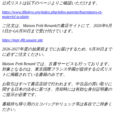
公式リストは以下のページよりご確認いただけます。
https://www.lfitokyo.org/index.php/infos-parents/fournitures-et-
materiel-scolaire
ご注文は、
Maison Petit Renard
の書店サイトにて、
2026
年
6
月
1
日から
6
月
30
日まで受け付けています。
https://mpr-lfit.square.site
2026-2027
年度の始業前までにお届けするため、
6
月
30
日まで
に必ずご注文ください。
Maison Petit Renard
では、古書サービスも行っております。
対象となるのは、東京国際フランス学園が提供する公式リス
トに掲載されている書籍のみです。
お取引はすべて書店店頭で行われます。中古品の買い取りに
関する日本の法令に基づき、売却時には有効な身分証明書の
ご提示が必要です。
書籍持ち帰り用のエコバッグやリュック等は各自でご持参く
ださい。