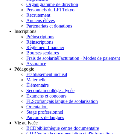
Organigramme de direction
Personnels du LFI Tokyo
Recrutement
Anciens élèves
Partenariats et donations
Inscriptions
Préinscriptions
Réinscriptions
Règlement financier
Bourses scolaires
Frais de scolarité
Facturation - Modes de paiement
Assurance
Pédagogie
Etablissement inclusif
Maternelle
Élémentaire
Secondaire
collège - lycée
Examens et concours
FLSco
français langue de scolarisation
Orientation
Stage professionnel
Parcours de langues
Vie au lycée
BCD
bibliothèque centre documentaire
CDI
Centre de documentation et d'information