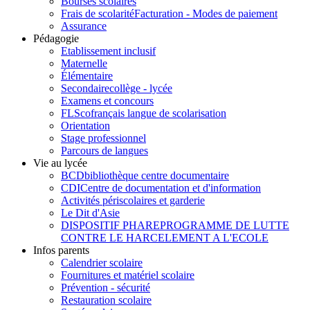
Bourses scolaires
Frais de scolarité
Facturation - Modes de paiement
Assurance
Pédagogie
Etablissement inclusif
Maternelle
Élémentaire
Secondaire
collège - lycée
Examens et concours
FLSco
français langue de scolarisation
Orientation
Stage professionnel
Parcours de langues
Vie au lycée
BCD
bibliothèque centre documentaire
CDI
Centre de documentation et d'information
Activités périscolaires et garderie
Le Dit d'Asie
DISPOSITIF PHARE
PROGRAMME DE LUTTE
CONTRE LE HARCELEMENT A L'ECOLE
Infos parents
Calendrier scolaire
Fournitures et matériel scolaire
Prévention - sécurité
Restauration scolaire