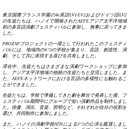
東京国際フランス学園の
4e
英語
LV1/LV2
およびドイツ語
LV2
の生徒たちは、ハノイで開催された
AEFE
アジア太平洋地域
初の多言語演劇フェスティバルに参加し、無事に戻ってきま
した。
PROZAP
プロジェクトの一環として行われたこのフェスティ
バルには、地域内の
6
つの学校が集まり、言語、創造性、演
劇、そして共に表現する喜びを共有しました。
滞在中、生徒たちはさまざまな演劇ワークショップに参加
し、アジア太平洋地域の他校の生徒たちと交流しました。ま
た、
AEFE
ネットワークにおける言語の多様性にも触れるこ
とができました。
生徒たちは、学校で準備してきた劇を舞台で発表した後、フ
ェスティバル期間中にグループで短い演劇作品を制作しまし
た。俳優、演出、音楽、照明など、それぞれが自分の役割を
選び、共同制作に参加しました。
また、ハノイの演劇学校
ATH
による
3
つの公演も鑑賞しまし