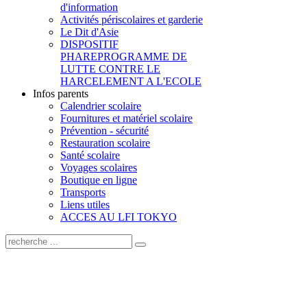
d'information
Activités périscolaires et garderie
Le Dit d'Asie
DISPOSITIF
PHARE
PROGRAMME DE
LUTTE CONTRE LE
HARCELEMENT A L'ECOLE
Infos parents
Calendrier scolaire
Fournitures et matériel scolaire
Prévention - sécurité
Restauration scolaire
Santé scolaire
Voyages scolaires
Boutique en ligne
Transports
Liens utiles
ACCES AU LFI TOKYO