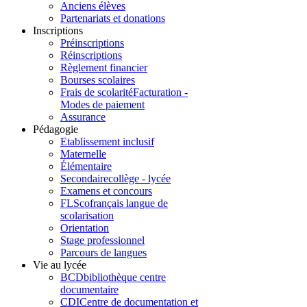
Anciens élèves
Partenariats et donations
Inscriptions
Préinscriptions
Réinscriptions
Règlement financier
Bourses scolaires
Frais de scolarité
Facturation -
Modes de paiement
Assurance
Pédagogie
Etablissement inclusif
Maternelle
Élémentaire
Secondaire
collège - lycée
Examens et concours
FLSco
français langue de
scolarisation
Orientation
Stage professionnel
Parcours de langues
Vie au lycée
BCD
bibliothèque centre
documentaire
CDI
Centre de documentation et