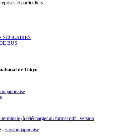
reprises et particuliers
 SCOLAIRES
DE BUS
rnational de Tokyo
ion japonaise
se
a terminale) à télécharger au format pdf - version
e
-
version japonaise