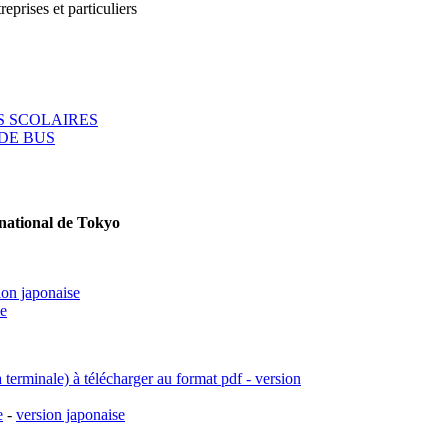
reprises et particuliers
 SCOLAIRES
DE BUS
rnational de Tokyo
ion japonaise
se
a terminale) à télécharger au format pdf - version
e
-
version japonaise