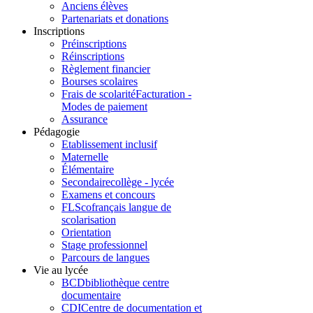
Anciens élèves
Partenariats et donations
Inscriptions
Préinscriptions
Réinscriptions
Règlement financier
Bourses scolaires
Frais de scolarité
Facturation -
Modes de paiement
Assurance
Pédagogie
Etablissement inclusif
Maternelle
Élémentaire
Secondaire
collège - lycée
Examens et concours
FLSco
français langue de
scolarisation
Orientation
Stage professionnel
Parcours de langues
Vie au lycée
BCD
bibliothèque centre
documentaire
CDI
Centre de documentation et