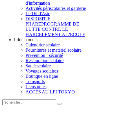
d'information
Activités périscolaires et garderie
Le Dit d'Asie
DISPOSITIF
PHARE
PROGRAMME DE
LUTTE CONTRE LE
HARCELEMENT A L'ECOLE
Infos parents
Calendrier scolaire
Fournitures et matériel scolaire
Prévention - sécurité
Restauration scolaire
Santé scolaire
Voyages scolaires
Boutique en ligne
Transports
Liens utiles
ACCES AU LFI TOKYO