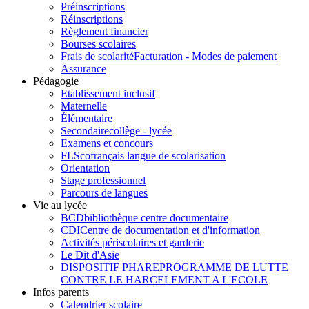
Préinscriptions
Réinscriptions
Règlement financier
Bourses scolaires
Frais de scolarité
Facturation - Modes de paiement
Assurance
Pédagogie
Etablissement inclusif
Maternelle
Élémentaire
Secondaire
collège - lycée
Examens et concours
FLSco
français langue de scolarisation
Orientation
Stage professionnel
Parcours de langues
Vie au lycée
BCD
bibliothèque centre documentaire
CDI
Centre de documentation et d'information
Activités périscolaires et garderie
Le Dit d'Asie
DISPOSITIF PHARE
PROGRAMME DE LUTTE
CONTRE LE HARCELEMENT A L'ECOLE
Infos parents
Calendrier scolaire