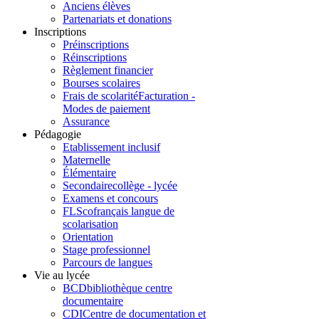
Anciens élèves
Partenariats et donations
Inscriptions
Préinscriptions
Réinscriptions
Règlement financier
Bourses scolaires
Frais de scolarité
Facturation -
Modes de paiement
Assurance
Pédagogie
Etablissement inclusif
Maternelle
Élémentaire
Secondaire
collège - lycée
Examens et concours
FLSco
français langue de
scolarisation
Orientation
Stage professionnel
Parcours de langues
Vie au lycée
BCD
bibliothèque centre
documentaire
CDI
Centre de documentation et