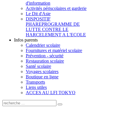
d'information
Activités périscolaires et garderie
Le Dit d'Asie
DISPOSITIF
PHARE
PROGRAMME DE
LUTTE CONTRE LE
HARCELEMENT A L'ECOLE
Infos parents
Calendrier scolaire
Fournitures et matériel scolaire
Prévention - sécurité
Restauration scolaire
Santé scolaire
Voyages scolaires
Boutique en ligne
Transports
Liens utiles
ACCES AU LFI TOKYO