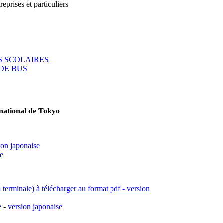
reprises et particuliers
 SCOLAIRES
DE BUS
rnational de Tokyo
ion japonaise
se
a terminale) à télécharger au format pdf - version
e
-
version japonaise