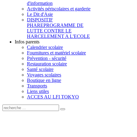
d'information
Activités périscolaires et garderie
Le Dit d'Asie
DISPOSITIF
PHARE
PROGRAMME DE
LUTTE CONTRE LE
HARCELEMENT A L'ECOLE
Infos parents
Calendrier scolaire
Fournitures et matériel scolaire
Prévention - sécurité
Restauration scolaire
Santé scolaire
Voyages scolaires
Boutique en ligne
Transports
Liens utiles
ACCES AU LFI TOKYO