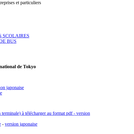
reprises et particuliers
 SCOLAIRES
DE BUS
rnational de Tokyo
ion japonaise
se
a terminale) à télécharger au format pdf - version
e
-
version japonaise