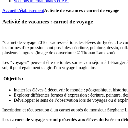
Sections internationales et BFI
Accueil
L'établissement
Activité de vacances : carnet de voyage
Activité de vacances : carnet de voyage
"Carnet de voyage 2016" s'adresse à tous les élèves du lycée... Le carn
les formes d’expression sont possibles : écriture, peinture, dessin, col
plusieurs langues. (image de couverture : © Titouan Lamazou)
Les "voyages" peuvent être de toutes sortes : du séjour à l’étranger 
soi, il peut
également
s’agir d’un voyage imaginaire.
Objectifs :
Inciter les élèves à découvrir le monde : géographique, historiqu
Explorer différentes formes d’expression : écriture, peinture, de
Développer le sens de l’observation lors de voyages ou d’expér
Inscription et récupération d'un carnet auprès de monsieur Stéphane Le
Les carnets de voyage seront présentés aux élèves du lycée en déb