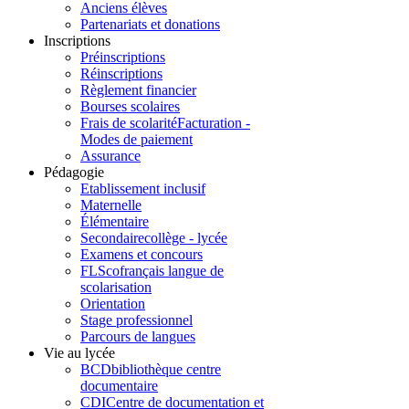
Anciens élèves
Partenariats et donations
Inscriptions
Préinscriptions
Réinscriptions
Règlement financier
Bourses scolaires
Frais de scolarité
Facturation -
Modes de paiement
Assurance
Pédagogie
Etablissement inclusif
Maternelle
Élémentaire
Secondaire
collège - lycée
Examens et concours
FLSco
français langue de
scolarisation
Orientation
Stage professionnel
Parcours de langues
Vie au lycée
BCD
bibliothèque centre
documentaire
CDI
Centre de documentation et