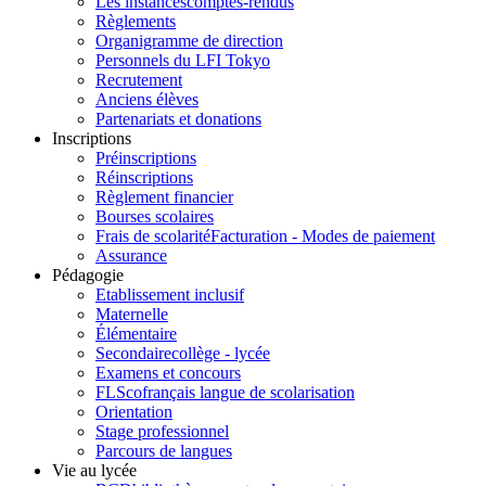
Les instances
comptes-rendus
Règlements
Organigramme de direction
Personnels du LFI Tokyo
Recrutement
Anciens élèves
Partenariats et donations
Inscriptions
Préinscriptions
Réinscriptions
Règlement financier
Bourses scolaires
Frais de scolarité
Facturation - Modes de paiement
Assurance
Pédagogie
Etablissement inclusif
Maternelle
Élémentaire
Secondaire
collège - lycée
Examens et concours
FLSco
français langue de scolarisation
Orientation
Stage professionnel
Parcours de langues
Vie au lycée