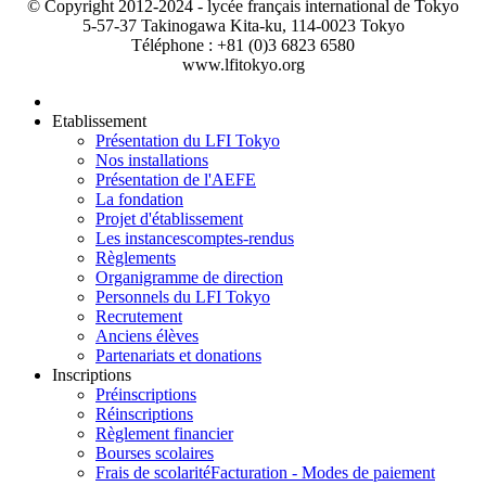
© Copyright 2012-2024 - lycée français international de Tokyo
5-57-37 Takinogawa Kita-ku, 114-0023 Tokyo
Téléphone : +81 (0)3 6823 6580
www.lfitokyo.org
Etablissement
Présentation du LFI Tokyo
Nos installations
Présentation de l'AEFE
La fondation
Projet d'établissement
Les instances
comptes-rendus
Règlements
Organigramme de direction
Personnels du LFI Tokyo
Recrutement
Anciens élèves
Partenariats et donations
Inscriptions
Préinscriptions
Réinscriptions
Règlement financier
Bourses scolaires
Frais de scolarité
Facturation - Modes de paiement