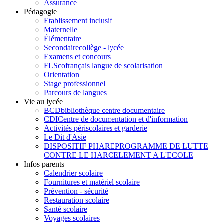
Assurance
Pédagogie
Etablissement inclusif
Maternelle
Élémentaire
Secondaire
collège - lycée
Examens et concours
FLSco
français langue de scolarisation
Orientation
Stage professionnel
Parcours de langues
Vie au lycée
BCD
bibliothèque centre documentaire
CDI
Centre de documentation et d'information
Activités périscolaires et garderie
Le Dit d'Asie
DISPOSITIF PHARE
PROGRAMME DE LUTTE
CONTRE LE HARCELEMENT A L'ECOLE
Infos parents
Calendrier scolaire
Fournitures et matériel scolaire
Prévention - sécurité
Restauration scolaire
Santé scolaire
Voyages scolaires