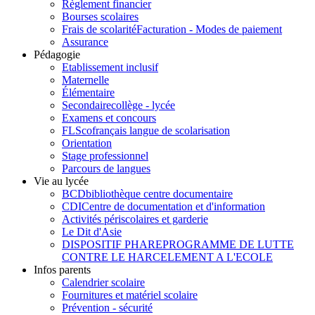
Règlement financier
Bourses scolaires
Frais de scolarité
Facturation - Modes de paiement
Assurance
Pédagogie
Etablissement inclusif
Maternelle
Élémentaire
Secondaire
collège - lycée
Examens et concours
FLSco
français langue de scolarisation
Orientation
Stage professionnel
Parcours de langues
Vie au lycée
BCD
bibliothèque centre documentaire
CDI
Centre de documentation et d'information
Activités périscolaires et garderie
Le Dit d'Asie
DISPOSITIF PHARE
PROGRAMME DE LUTTE
CONTRE LE HARCELEMENT A L'ECOLE
Infos parents
Calendrier scolaire
Fournitures et matériel scolaire
Prévention - sécurité