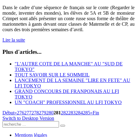
Dans le cadre d’une séquence de français sur le conte (Regarder le
monde, inventer des mondes), les élèves de 5A et 5B de monsieur
Crimpet sont allés présenter un conte russe sous forme de théâtre de
marionnettes à gants devant onze classes de Maternelle et de CP, au
cours des trois premières semaines d’avril.
Lire la suite
Plus d'articles...
"L’AUTRE COTE DE LA MANCHE" AU "SUD DE
TOKYO"
TOUT SAVOIR SUR LE SOMMEIL
LANCEMENT DE LA SEMAINE "LIRE EN FETE" AU
LFI TOKYO
GRAND CONCOURS DE FRANPONAIS AU LFI
TOKYO
UN "COACH" PROFESSIONNEL AU LFI TOKYO
Début
«
276
277
278
279
280
281
282
283
284
285
»
Fin
Switch to Desktop Version
Mentions légales