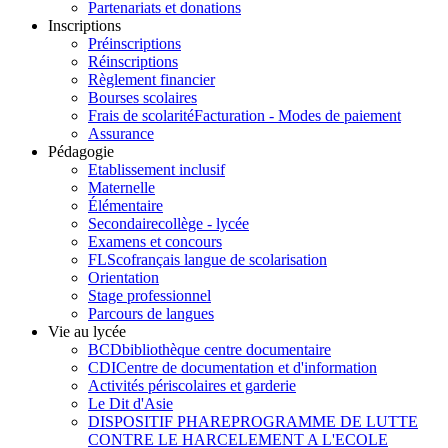
Partenariats et donations
Inscriptions
Préinscriptions
Réinscriptions
Règlement financier
Bourses scolaires
Frais de scolarité
Facturation - Modes de paiement
Assurance
Pédagogie
Etablissement inclusif
Maternelle
Élémentaire
Secondaire
collège - lycée
Examens et concours
FLSco
français langue de scolarisation
Orientation
Stage professionnel
Parcours de langues
Vie au lycée
BCD
bibliothèque centre documentaire
CDI
Centre de documentation et d'information
Activités périscolaires et garderie
Le Dit d'Asie
DISPOSITIF PHARE
PROGRAMME DE LUTTE
CONTRE LE HARCELEMENT A L'ECOLE