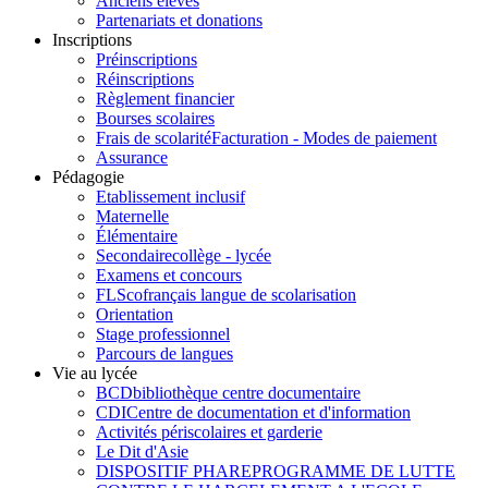
Anciens élèves
Partenariats et donations
Inscriptions
Préinscriptions
Réinscriptions
Règlement financier
Bourses scolaires
Frais de scolarité
Facturation - Modes de paiement
Assurance
Pédagogie
Etablissement inclusif
Maternelle
Élémentaire
Secondaire
collège - lycée
Examens et concours
FLSco
français langue de scolarisation
Orientation
Stage professionnel
Parcours de langues
Vie au lycée
BCD
bibliothèque centre documentaire
CDI
Centre de documentation et d'information
Activités périscolaires et garderie
Le Dit d'Asie
DISPOSITIF PHARE
PROGRAMME DE LUTTE