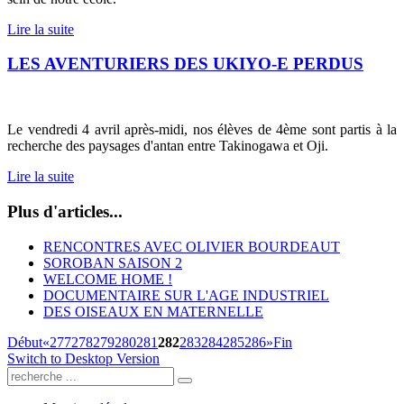
Lire la suite
LES AVENTURIERS DES UKIYO-E PERDUS
Le vendredi 4 avril après-midi, nos élèves de 4ème sont partis à la
recherche des paysages d'antan entre Takinogawa et Oji.
Lire la suite
Plus d'articles...
RENCONTRES AVEC OLIVIER BOURDEAUT
SOROBAN SAISON 2
WELCOME HOME !
DOCUMENTAIRE SUR L'AGE INDUSTRIEL
DES OISEAUX EN MATERNELLE
Début
«
277
278
279
280
281
282
283
284
285
286
»
Fin
Switch to Desktop Version