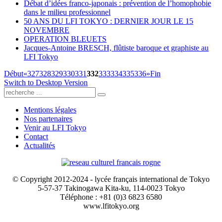
Débat d’idées franco-japonais : prévention de l’homophobie
dans le milieu professionnel
50 ANS DU LFI TOKYO : DERNIER JOUR LE 15
NOVEMBRE
OPERATION BLEUETS
Jacques-Antoine BRESCH, flûtiste baroque et graphiste au
LFI Tokyo
Début
«
327
328
329
330
331
332
333
334
335
336
»
Fin
Switch to Desktop Version
Mentions légales
Nos partenaires
Venir au LFI Tokyo
Contact
Actualités
© Copyright 2012-2024 - lycée français international de Tokyo
5-57-37 Takinogawa Kita-ku, 114-0023 Tokyo
Téléphone : +81 (0)3 6823 6580
www.lfitokyo.org