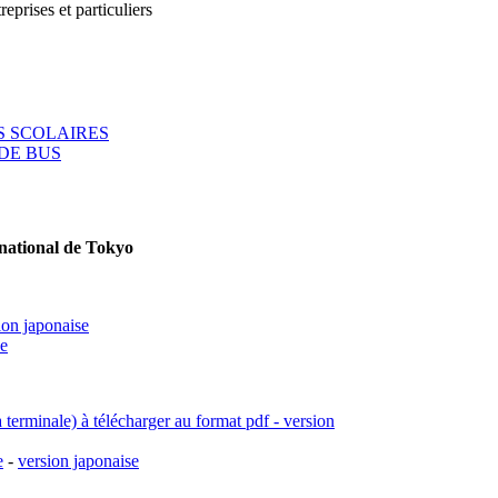
reprises et particuliers
 SCOLAIRES
DE BUS
rnational de Tokyo
ion japonaise
se
a terminale) à télécharger au format pdf - version
e
-
version japonaise