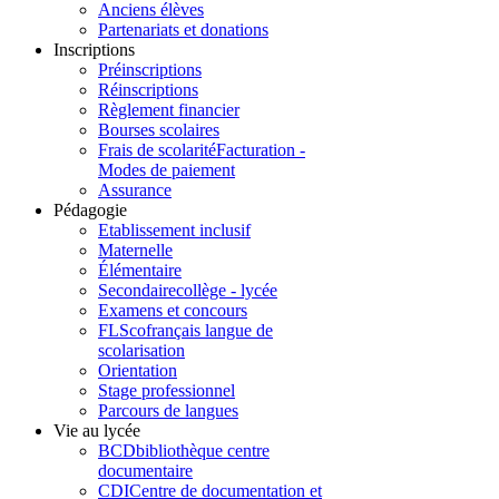
Anciens élèves
Partenariats et donations
Inscriptions
Préinscriptions
Réinscriptions
Règlement financier
Bourses scolaires
Frais de scolarité
Facturation -
Modes de paiement
Assurance
Pédagogie
Etablissement inclusif
Maternelle
Élémentaire
Secondaire
collège - lycée
Examens et concours
FLSco
français langue de
scolarisation
Orientation
Stage professionnel
Parcours de langues
Vie au lycée
BCD
bibliothèque centre
documentaire
CDI
Centre de documentation et