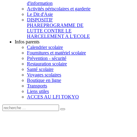
d'information
Activités périscolaires et garderie
Le Dit d'Asie
DISPOSITIF
PHARE
PROGRAMME DE
LUTTE CONTRE LE
HARCELEMENT A L'ECOLE
Infos parents
Calendrier scolaire
Fournitures et matériel scolaire
Prévention - sécurité
Restauration scolaire
Santé scolaire
Voyages scolaires
Boutique en ligne
Transports
Liens utiles
ACCES AU LFI TOKYO