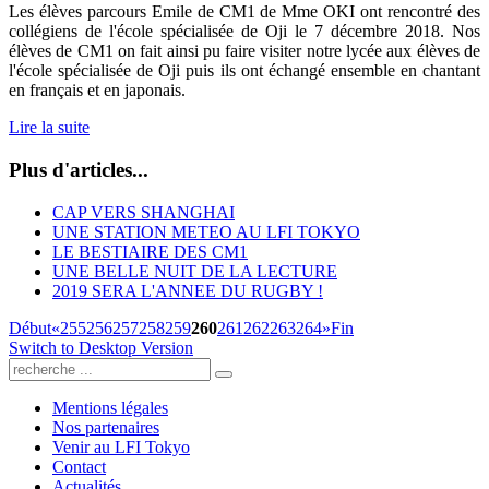
Les élèves parcours Emile de CM1 de Mme OKI ont rencontré des
collégiens de l'école spécialisée de Oji le 7 décembre 2018. Nos
élèves de CM1 on fait ainsi pu faire visiter notre lycée aux élèves de
l'école spécialisée de Oji puis ils ont échangé ensemble en chantant
en français et en japonais.
Lire la suite
Plus d'articles...
CAP VERS SHANGHAI
UNE STATION METEO AU LFI TOKYO
LE BESTIAIRE DES CM1
UNE BELLE NUIT DE LA LECTURE
2019 SERA L'ANNEE DU RUGBY !
Début
«
255
256
257
258
259
260
261
262
263
264
»
Fin
Switch to Desktop Version
Mentions légales
Nos partenaires
Venir au LFI Tokyo
Contact
Actualités