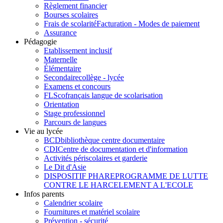
Règlement financier
Bourses scolaires
Frais de scolarité
Facturation - Modes de paiement
Assurance
Pédagogie
Etablissement inclusif
Maternelle
Élémentaire
Secondaire
collège - lycée
Examens et concours
FLSco
français langue de scolarisation
Orientation
Stage professionnel
Parcours de langues
Vie au lycée
BCD
bibliothèque centre documentaire
CDI
Centre de documentation et d'information
Activités périscolaires et garderie
Le Dit d'Asie
DISPOSITIF PHARE
PROGRAMME DE LUTTE
CONTRE LE HARCELEMENT A L'ECOLE
Infos parents
Calendrier scolaire
Fournitures et matériel scolaire
Prévention - sécurité