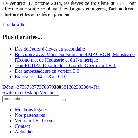
Le vendredi 17 octobre 2014, les élèves de troisième du LFIT ont
effectué une sortie combinant les langues étrangères, l'art moderne,
l'histoire et les activités en plein air.
Lire la suite
Plus d'articles...
Des délégués d'élèves au secondaire
Rencontre avec Monsieur Emmanuel MACRON, Ministre de
l'Économie, de l'Industrie et du Numérique
Jean ROUAUD parle de la Grande Guerre au LFIT
Des ambassadeurs en version 3.0
Exposition 14 - 18 au CDI
Début
«
375
376
377
378
379
380
381
382
383
384
»
Fin
Switch to Desktop Version
Mentions légales
Nos partenaires
Venir au LFI Tokyo
Contact
Actualités