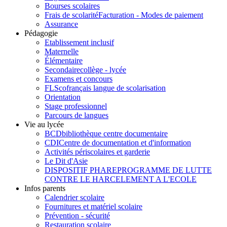
Bourses scolaires
Frais de scolarité
Facturation - Modes de paiement
Assurance
Pédagogie
Etablissement inclusif
Maternelle
Élémentaire
Secondaire
collège - lycée
Examens et concours
FLSco
français langue de scolarisation
Orientation
Stage professionnel
Parcours de langues
Vie au lycée
BCD
bibliothèque centre documentaire
CDI
Centre de documentation et d'information
Activités périscolaires et garderie
Le Dit d'Asie
DISPOSITIF PHARE
PROGRAMME DE LUTTE
CONTRE LE HARCELEMENT A L'ECOLE
Infos parents
Calendrier scolaire
Fournitures et matériel scolaire
Prévention - sécurité
Restauration scolaire