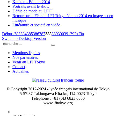
Kanken - Édition 2014
Portraits avant le show
Défilé de mode au LFIT
Retour sur la Fête du LFI Tokyo édition 2014 en images et en
musique
Littérature et société en vidéo
Début
«
383
384
385
386
387
388
389
390
391
392
»
Fin
Switch to Desktop Version
Mentions légales
Nos partenaires
Venir au LFI Tokyo
Contact
Actualités
© Copyright 2012-2024 - lycée français international de Tokyo
5-57-37 Takinogawa Kita-ku, 114-0023 Tokyo
Téléphone : +81 (0)3 6823 6580
www.lfitokyo.org