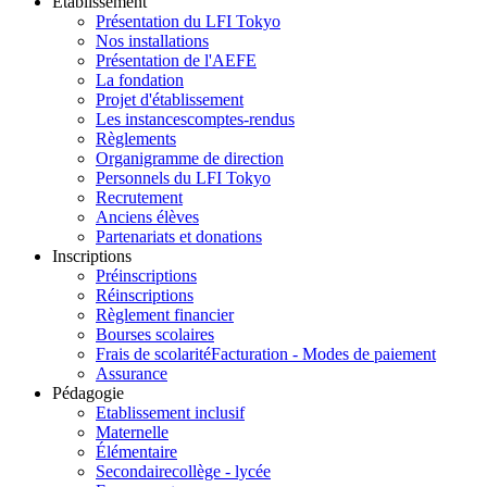
Etablissement
Présentation du LFI Tokyo
Nos installations
Présentation de l'AEFE
La fondation
Projet d'établissement
Les instances
comptes-rendus
Règlements
Organigramme de direction
Personnels du LFI Tokyo
Recrutement
Anciens élèves
Partenariats et donations
Inscriptions
Préinscriptions
Réinscriptions
Règlement financier
Bourses scolaires
Frais de scolarité
Facturation - Modes de paiement
Assurance
Pédagogie
Etablissement inclusif
Maternelle
Élémentaire
Secondaire
collège - lycée