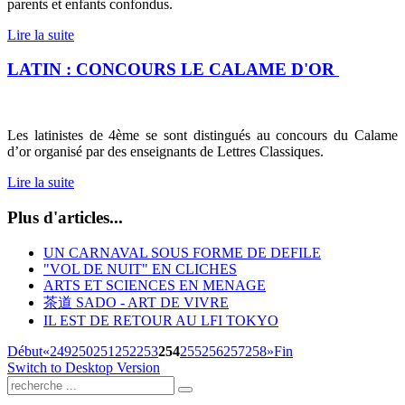
parents et enfants confondus.
Lire la suite
LATIN : CONCOURS LE CALAME D'OR
Les latinistes de 4ème se sont distingués au concours du Calame
d’or organisé par des enseignants de Lettres Classiques.
Lire la suite
Plus d'articles...
UN CARNAVAL SOUS FORME DE DEFILE
"VOL DE NUIT" EN CLICHES
ARTS ET SCIENCES EN MENAGE
茶道 SADO - ART DE VIVRE
IL EST DE RETOUR AU LFI TOKYO
Début
«
249
250
251
252
253
254
255
256
257
258
»
Fin
Switch to Desktop Version