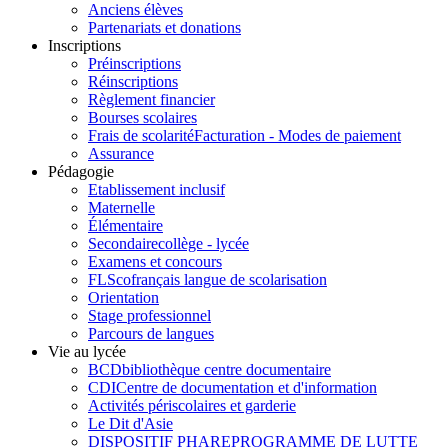
Anciens élèves
Partenariats et donations
Inscriptions
Préinscriptions
Réinscriptions
Règlement financier
Bourses scolaires
Frais de scolarité
Facturation - Modes de paiement
Assurance
Pédagogie
Etablissement inclusif
Maternelle
Élémentaire
Secondaire
collège - lycée
Examens et concours
FLSco
français langue de scolarisation
Orientation
Stage professionnel
Parcours de langues
Vie au lycée
BCD
bibliothèque centre documentaire
CDI
Centre de documentation et d'information
Activités périscolaires et garderie
Le Dit d'Asie
DISPOSITIF PHARE
PROGRAMME DE LUTTE