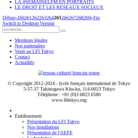
LA #SEMAINELFM EN PORTRAITS
LE DROIT ET LES RESEAUX SOCIAUX
Début
«
260
261
262
263
264
265
266
267
268
269
»
Fin
Switch to Desktop Version
Mentions légales
Nos partenaires
Venir au LFI Tokyo
Contact
Actualités
© Copyright 2012-2024 - lycée français international de Tokyo
5-57-37 Takinogawa Kita-ku, 114-0023 Tokyo
Téléphone : +81 (0)3 6823 6580
www.lfitokyo.org
Etablissement
Présentation du LFI Tokyo
Nos installations
Présentation de l'AEFE