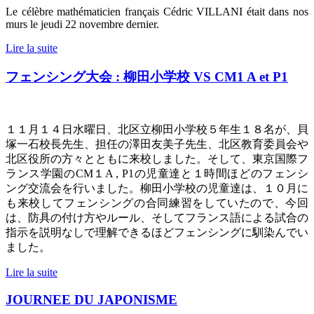
Le célèbre mathématicien français Cédric VILLANI était dans nos
murs le jeudi 22 novembre dernier.
Lire la suite
フェンシング大会 : 柳田小学校 VS CM1 A et P1
１１月１４日水曜日、北区立柳田小学校５年生１８名が、貝
塚一石校長先生、担任の澤田友美子先生、北区教育委員会や
北区役所の方々とともに来校しました。そして、東京国際フ
ランス学園の
CM
１
A , P1
の児童達と１時間ほどのフェンシ
ング交流会を行いました。柳田小学校の児童達は、１０月に
も来校してフェンシングの合同練習をしていたので、今回
は、防具の付け方やルール、そしてフランス語による試合の
指示を説明なしで理解できるほどフェンシングに馴染んでい
ました。
Lire la suite
JOURNEE DU JAPONISME