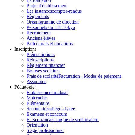
La fondation
Projet d'établissement
Les instances
comptes-rendus
Règlements
Organigramme de direction
Personnels du LFI Tokyo
Recrutement
Anciens élèves
Partenariats et donations
Inscriptions
Préinscriptions
Réinscriptions
Règlement financier
Bourses scolaires
Frais de scolarité
Facturation - Modes de paiement
Assurance
Pédagogie
Etablissement inclusif
Maternelle
Élémentaire
Secondaire
collège - lycée
Examens et concours
FLSco
français langue de scolarisation
Orientation
Stage professionnel