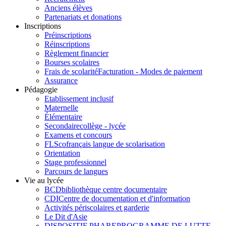
Anciens élèves
Partenariats et donations
Inscriptions
Préinscriptions
Réinscriptions
Règlement financier
Bourses scolaires
Frais de scolarité
Facturation - Modes de paiement
Assurance
Pédagogie
Etablissement inclusif
Maternelle
Élémentaire
Secondaire
collège - lycée
Examens et concours
FLSco
français langue de scolarisation
Orientation
Stage professionnel
Parcours de langues
Vie au lycée
BCD
bibliothèque centre documentaire
CDI
Centre de documentation et d'information
Activités périscolaires et garderie
Le Dit d'Asie
DISPOSITIF PHARE
PROGRAMME DE LUTTE