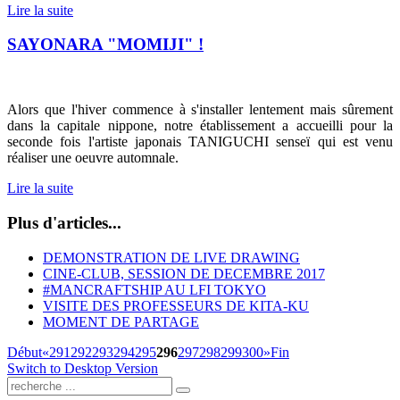
Lire la suite
SAYONARA "MOMIJI" !
Alors que l'hiver commence à s'installer lentement mais sûrement
dans la capitale nippone, notre établissement a accueilli pour la
seconde fois l'artiste japonais TANIGUCHI senseï qui est venu
réaliser une oeuvre automnale.
Lire la suite
Plus d'articles...
DEMONSTRATION DE LIVE DRAWING
CINE-CLUB, SESSION DE DECEMBRE 2017
#MANCRAFTSHIP AU LFI TOKYO
VISITE DES PROFESSEURS DE KITA-KU
MOMENT DE PARTAGE
Début
«
291
292
293
294
295
296
297
298
299
300
»
Fin
Switch to Desktop Version