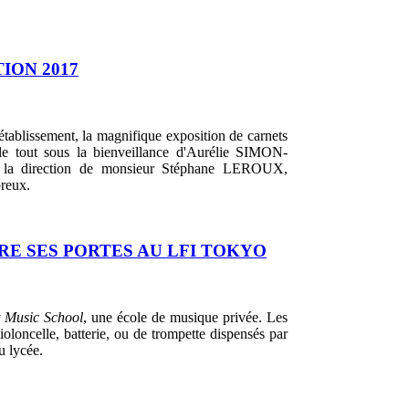
ION 2017
tablissement, la magnifique exposition de carnets
 le tout sous la bienveillance d'Aurélie SIMON-
s la direction de monsieur Stéphane LEROUX,
breux.
E SES PORTES AU LFI TOKYO
t Music School
, une école de musique privée. Les
ioloncelle, batterie, ou de trompette dispensés par
u lycée.