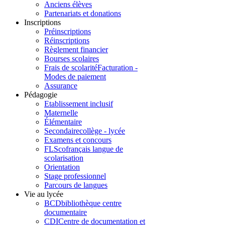
Anciens élèves
Partenariats et donations
Inscriptions
Préinscriptions
Réinscriptions
Règlement financier
Bourses scolaires
Frais de scolarité
Facturation -
Modes de paiement
Assurance
Pédagogie
Etablissement inclusif
Maternelle
Élémentaire
Secondaire
collège - lycée
Examens et concours
FLSco
français langue de
scolarisation
Orientation
Stage professionnel
Parcours de langues
Vie au lycée
BCD
bibliothèque centre
documentaire
CDI
Centre de documentation et