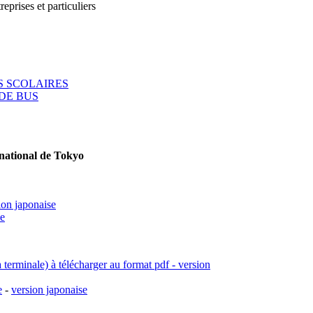
reprises et particuliers
 SCOLAIRES
DE BUS
rnational de Tokyo
ion japonaise
se
a terminale) à télécharger au format pdf - version
e
-
version japonaise