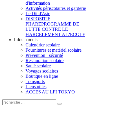
d'information
Activités périscolaires et garderie
Le Dit d'Asie
DISPOSITIF
PHARE
PROGRAMME DE
LUTTE CONTRE LE
HARCELEMENT A L'ECOLE
Infos parents
Calendrier scolaire
Fournitures et matériel scolaire
Prévention - sécurité
Restauration scolaire
Santé scolaire
Voyages scolaires
Boutique en ligne
Transports
Liens utiles
ACCES AU LFI TOKYO