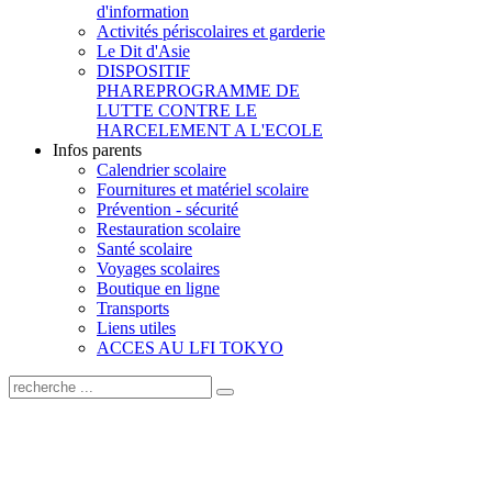
d'information
Activités périscolaires et garderie
Le Dit d'Asie
DISPOSITIF
PHARE
PROGRAMME DE
LUTTE CONTRE LE
HARCELEMENT A L'ECOLE
Infos parents
Calendrier scolaire
Fournitures et matériel scolaire
Prévention - sécurité
Restauration scolaire
Santé scolaire
Voyages scolaires
Boutique en ligne
Transports
Liens utiles
ACCES AU LFI TOKYO