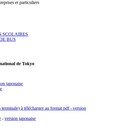
reprises et particuliers
 SCOLAIRES
DE BUS
rnational de Tokyo
ion japonaise
se
a terminale) à télécharger au format pdf - version
e
-
version japonaise