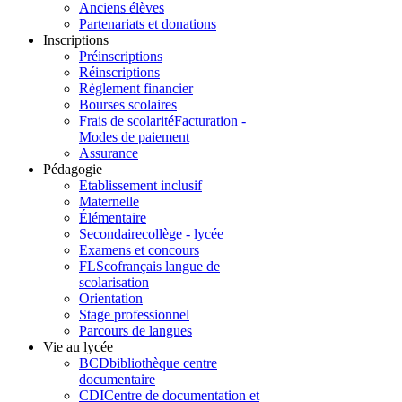
Anciens élèves
Partenariats et donations
Inscriptions
Préinscriptions
Réinscriptions
Règlement financier
Bourses scolaires
Frais de scolarité
Facturation -
Modes de paiement
Assurance
Pédagogie
Etablissement inclusif
Maternelle
Élémentaire
Secondaire
collège - lycée
Examens et concours
FLSco
français langue de
scolarisation
Orientation
Stage professionnel
Parcours de langues
Vie au lycée
BCD
bibliothèque centre
documentaire
CDI
Centre de documentation et